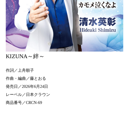
KIZUNA～絆～
作詞／上舟順子
作曲・編曲／藤とおる
発売日／2026年6月24日
レーベル／日本クラウン
商品番号／CRCN-69