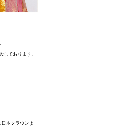
。
念じております。
に日本クラウンよ