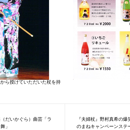
社から授けていただいた杖を持
楽（だいかぐら）曲芸「ラ
『夫婦杖』野村真希の爆
ー舞」
のまねキャンペーンステ