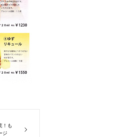
笑！も
ージ