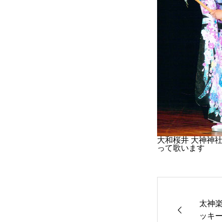
大和桜井 大神神
って歌います
太神
ッキ