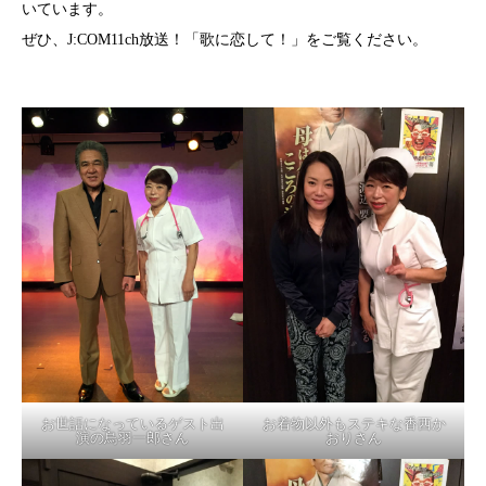
いています。
ぜひ、J:COM11ch放送！「歌に恋して！」をご覧ください。
お世話になっているゲスト出
お着物以外もステキな香西か
演の鳥羽一郎さん
おりさん