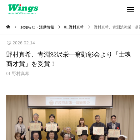
お知らせ・活動情報
01.野村真希
野村真希、青淵渋沢栄一翁
2026.02.14
野村真希、青淵渋沢栄一翁顕彰会より「士魂
商才賞」を受賞！
01.野村真希