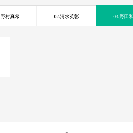
1.野村真希
02.清水英彰
03.野田