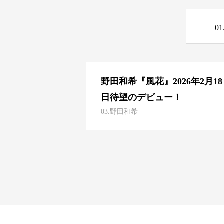
0
野田和希『風花』2026年2月18
日待望のデビュー！
03.野田和希